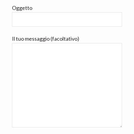
n
d
Oggetto
t
e
b
a
r
Il tuo messaggio (facoltativo)