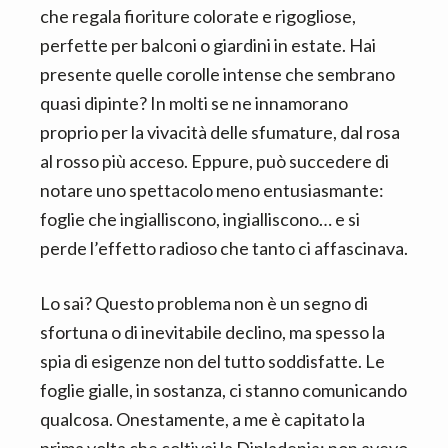
n
d
che regala fioriture colorate e rigogliose,
t
e
perfette per balconi o giardini in estate. Hai
b
presente quelle corolle intense che sembrano
a
quasi dipinte? In molti se ne innamorano
r
proprio per la vivacità delle sfumature, dal rosa
al rosso più acceso. Eppure, può succedere di
notare uno spettacolo meno entusiasmante:
foglie che ingialliscono, ingialliscono… e si
perde l’effetto radioso che tanto ci affascinava.
Lo sai? Questo problema non è un segno di
sfortuna o di inevitabile declino, ma spesso la
spia di esigenze non del tutto soddisfatte. Le
foglie gialle, in sostanza, ci stanno comunicando
qualcosa. Onestamente, a me è capitato la