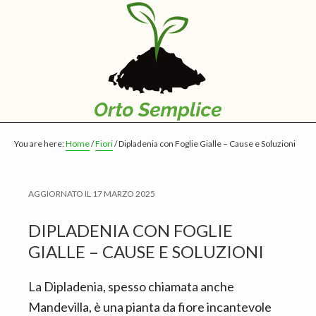
S
S
S
k
k
k
i
i
i
p
p
p
t
t
t
o
o
o
m
p
f
You are here:
Home
/
Fiori
/
Dipladenia con Foglie Gialle – Cause e Soluzioni
a
r
o
i
i
o
n
m
t
AGGIORNATO IL
17 MARZO 2025
c
a
e
DIPLADENIA CON FOGLIE
o
r
r
GIALLE – CAUSE E SOLUZIONI
n
y
t
s
La Dipladenia, spesso chiamata anche
e
i
Mandevilla, è una pianta da fiore incantevole