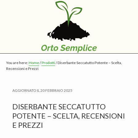
S
S
S
k
k
k
i
i
i
p
p
p
t
t
t
o
o
o
m
p
f
You are here:
Home
/
Prodotti
/
Diserbante Seccatutto Potente – Scelta,
a
r
o
Recensioni e Prezzi
i
i
o
n
m
t
AGGIORNATO IL
20 FEBBRAIO 2025
c
a
e
o
r
r
DISERBANTE SECCATUTTO
n
y
POTENTE – SCELTA, RECENSIONI
t
s
E PREZZI
e
i