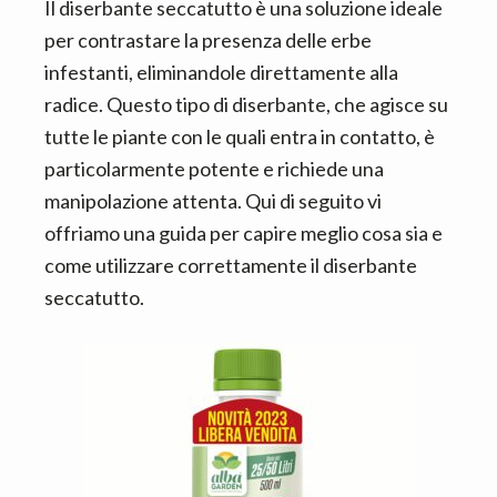
n
d
Il diserbante seccatutto è una soluzione ideale
t
e
per contrastare la presenza delle erbe
b
infestanti, eliminandole direttamente alla
a
radice. Questo tipo di diserbante, che agisce su
r
tutte le piante con le quali entra in contatto, è
particolarmente potente e richiede una
manipolazione attenta. Qui di seguito vi
offriamo una guida per capire meglio cosa sia e
come utilizzare correttamente il diserbante
seccatutto.