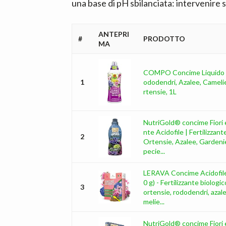
una base di pH sbilanciata: intervenire s
ANTEPRI
#
PRODOTTO
MA
COMPO Concime Liquido 
1
ododendri, Azalee, Cameli
rtensie, 1L
NutriGold® concime Fiori 
nte Acidofile | Fertilizzant
2
Ortensie, Azalee, Gardeni
pecie...
LERAVA Concime Acidofile
0 g) - Fertilizzante biologi
3
ortensie, rododendri, azale
melie...
NutriGold® concime Fiori 