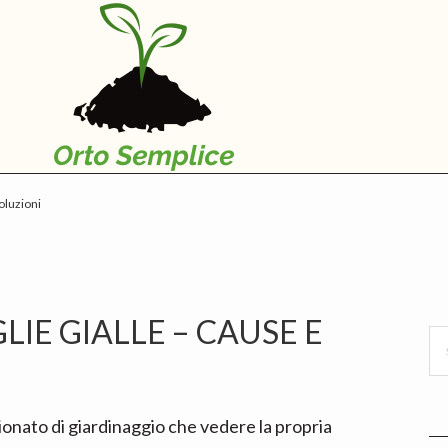
oluzioni
P
S
E GIALLE​ – CAUSE E
Se
thi
we
ionato di giardinaggio che vedere la propria