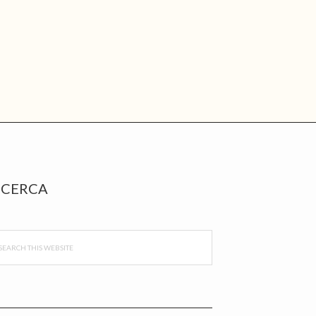
rimary
CERCA
idebar
arch
s
bsite