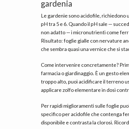
gardenia
Le gardenie sono acidofile, richiedono 
pH tra 5 e 6. Quando il pH sale — succed
non adatto — i micronutrienti come fer
Risultato: foglie gialle con nervature an
che sembra quasi una vernice che si stacc
Come intervenire concretamente? Prima 
farmacia o giardinaggio. È un gesto ele
troppo alto, puoi acidificare il terreno 
applicare zolfo elementare in dosi contr
Per rapidi miglioramenti sulle foglie puoi
specifico per acidofile che contenga fer
disponibile e contrasta la clorosi. Rico