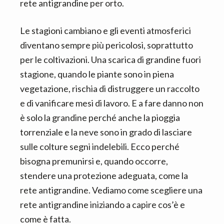
n
d
rete antigrandine per orto.
t
e
b
Le stagioni cambiano e gli eventi atmosferici
a
diventano sempre più pericolosi, soprattutto
r
per le coltivazioni. Una scarica di grandine fuori
stagione, quando le piante sono in piena
vegetazione, rischia di distruggere un raccolto
e di vanificare mesi di lavoro. E a fare danno non
è solo la grandine perché anche la pioggia
torrenziale e la neve sono in grado di lasciare
sulle colture segni indelebili. Ecco perché
bisogna premunirsi e, quando occorre,
stendere una protezione adeguata, come la
rete antigrandine. Vediamo come scegliere una
rete antigrandine iniziando a capire cos’è e
come è fatta.