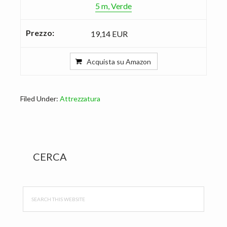
5 m, Verde
19,14 EUR
Acquista su Amazon
Filed Under:
Attrezzatura
Primary
CERCA
Sidebar
Search
this
website