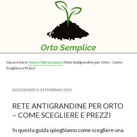
S
S
S
k
k
k
i
i
i
p
p
p
t
t
t
o
o
o
m
p
f
You are here:
Home
/
Attrezzatura
/
Rete Antigrandine per Orto – Come
a
r
o
Scegliere e Prezzi
i
i
o
n
m
t
AGGIORNATO IL
23 FEBBRAIO 2025
c
a
e
o
r
r
RETE ANTIGRANDINE PER ORTO
n
y
– COME SCEGLIERE E PREZZI
t
s
e
i
In questa guida spieghiamo come scegliere una