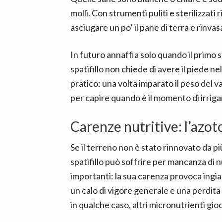
molli. Con strumenti puliti e sterilizzati
asciugare un po’ il pane di terra e rinva
In futuro annaffia solo quando il primo s
spatifillo non chiede di avere il piede n
pratico: una volta imparato il peso del v
per capire quando è il momento di irriga
Carenze nutritive: l’azoto 
Se il terreno non è stato rinnovato da pi
spatifillo può soffrire per mancanza di nut
importanti: la sua carenza provoca ingia
un calo di vigore generale e una perdita 
in qualche caso, altri micronutrienti gioc