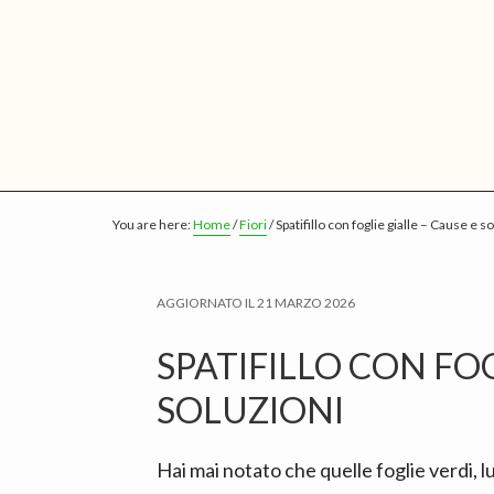
S
S
S
k
k
k
i
i
i
p
p
p
t
t
t
o
o
o
m
p
f
You are here:
Home
/
Fiori
/
Spatifillo con foglie gialle​ – Cause e s
a
r
o
i
i
o
n
m
t
AGGIORNATO IL
21 MARZO 2026
c
a
e
SPATIFILLO CON FOG
o
r
r
n
y
SOLUZIONI
t
s
e
i
Hai mai notato che quelle foglie verdi, lu