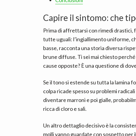
Conclusioni
Capire il sintomo: che tip
Prima di affrettarsi con rimedi drastici,
tutte uguali: l’ingiallimento uniforme, c
basse, racconta una storia diversa risp
brune diffuse. Ti sei mai chiesto perché 
cause opposte? È una questione di dove 
Se il tono si estende su tutta la lamina
colpa ricade spesso su problemi radicali
diventare marroni e poi gialle, probabilm
ricca di cloro e sali.
Un altro dettaglio decisivo è la consiste
molli vanno guardate con sospetto per il