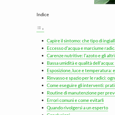
Indice
Capire il sintomo: che tipo di ingia
Eccesso d’acqua e marciume radical
Carenze nutritive: l’azoto e gli altr
Bassa umidità e qualità dell’acqua:
Esposizione, luce e temperatura: e
Rinvasso e spazio per le radici: og
Come eseguire gli interventi: prat
Routine di manutenzione per preve
Errori comuni e come evitarli
Quando rivolgersi a un esperto