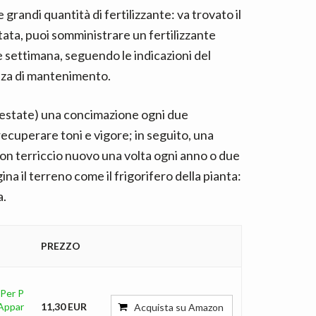
andi quantità di fertilizzante: va trovato il
litata, puoi somministrare un fertilizzante
e settimana, seguendo le indicazioni del
nza di mantenimento.
a-estate) una concimazione ogni due
ecuperare toni e vigore; in seguito, una
on terriccio nuovo una volta ogni anno o due
na il terreno come il frigorifero della pianta:
a.
PREZZO
Per P
 Appar
11,30 EUR
Acquista su Amazon