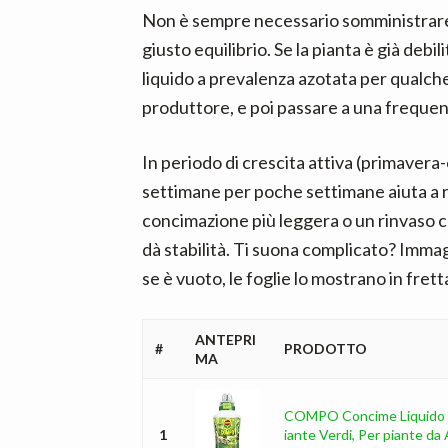
Non è sempre necessario somministrare gr
giusto equilibrio. Se la pianta è già debi
liquido a prevalenza azotata per qualch
produttore, e poi passare a una freque
In periodo di crescita attiva (primaver
settimane per poche settimane aiuta a r
concimazione più leggera o un rinvaso c
dà stabilità. Ti suona complicato? Immagi
se è vuoto, le foglie lo mostrano in frett
ANTEPRI
#
PRODOTTO
MA
COMPO Concime Liquido 
1
iante Verdi, Per piante da