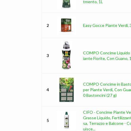
tmento, 1L
2
Easy Gocce Piante Verdi, 
COMPO Concime Liquido 
3
iante Fiorite, Con Guano, 
COMPO Concime in Basto
4
per Piante Verdi, Con Gua
0 Bastoncini (27 g)
CIFO - Concime Piante Ve
Grasse Liquido, Fertilizza
5
sa, Terrazzo e Balcone - C
uisce...