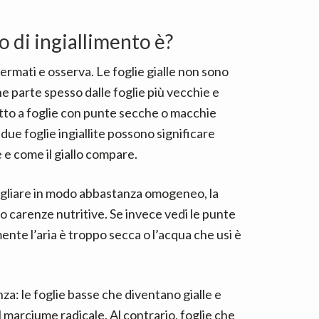
o di ingiallimento è?
 fermati e osserva. Le foglie gialle non sono
he parte spesso dalle foglie più vecchie e
etto a foglie con punte secche o macchie
due foglie ingiallite possono significare
e come il giallo compare.
 fogliare in modo abbastanza omogeneo, la
 o carenze nutritive. Se invece vedi le punte
ente l’aria è troppo secca o l’acqua che usi è
nza: le foglie basse che diventano gialle e
 marciume radicale. Al contrario, foglie che