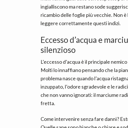
ingialliscono ma restano sode suggeris
ricambio delle foglie più vecchie. Non è
leggere correttamente questi indizi.
Eccesso d’acqua e marcium
silenzioso
L’eccesso d’acqua è il principale nemico
Molti lo innaffiano pensando che la pian
problema nasce quando l’acqua ristagna e
inzuppato, l’odore sgradevole e le radic
che non vanno ignorati: il marciume radica
fretta.
Come intervenire senza fare danni? Estrai
Quelle sane sono bianche o chiare e so