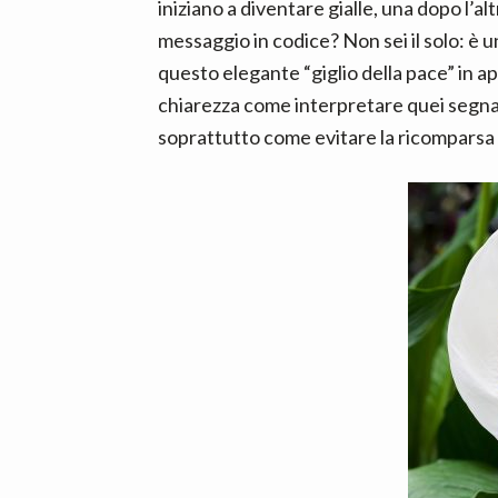
n
d
iniziano a diventare gialle, una dopo l’a
t
e
messaggio in codice? Non sei il solo: è u
b
questo elegante “giglio della pace” in a
a
chiarezza come interpretare quei segnal
r
soprattutto come evitare la ricomparsa