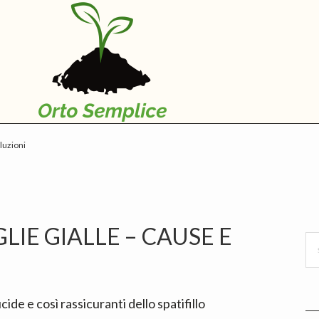
oluzioni
P
S
LIE GIALLE​ – CAUSE E
Se
thi
we
cide e così rassicuranti dello spatifillo