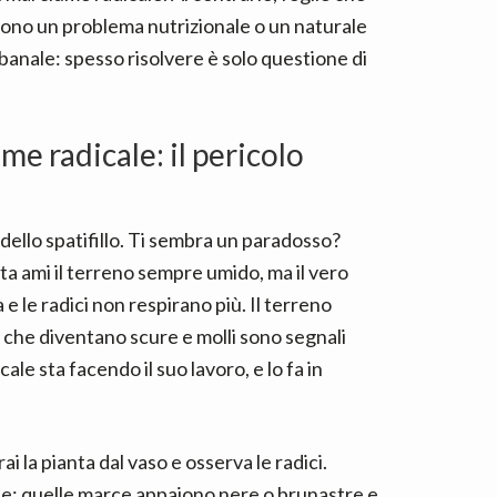
cono un problema nutrizionale o un naturale
 banale: spesso risolvere è solo questione di
e radicale: il pericolo
 dello spatifillo. Ti sembra un paradosso?
ta ami il terreno sempre umido, ma il vero
 le radici non respirano più. Il terreno
i che diventano scure e molli sono segnali
le sta facendo il suo lavoro, e lo fa in
 la pianta dal vaso e osserva le radici.
de; quelle marce appaiono nere o brunastre e