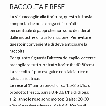
RACCOLTA E RESE
La V. si raccoglie alla fioritura, questo tuttavia
comporta che nella droga ci sia un’alta
percentuale di pappi che non sono desiderati
dalle industrie di trasformazione. Per evitare
questo inconveniente di deve anticipare la
raccolta.
Per quanto riguarda l’altezza del taglio, occorre
raccogliere tutto lo strato fiorito (h: 40-50 cm).
La raccolta si può eseguire con falciatrice o
falciacaricatrice.
Le rese al 1° anno sono di circa 1,5-2,5 t/ha di
prodotto fresco, pari a 0,4-0,6 t/ha di droga;
al 2° anno le rese sono molto più alte: 20-30
t/ha di prodotto fresco, cioè 6,5-10 t/ha di