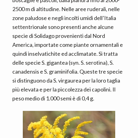
boscaglie e pascoli, dalla pianura fino ai 2000-
2500 m di altitudine. Nelle aree ruderali, nelle
zone paludose e negli incolti umidi dell’Italia
settentrionale sono presenti anche alcune
specie di Solidago provenienti dal Nord
America, importate come piante ornamentali e
quindi inselvatichite ed acclimatate. Si tratta
delle specie S. gigantea (syn. S. serotina), S.
canadensis e S. graminifolia. Queste tre specie
si distinguono da S. virgaurea per la loro taglia
più elevata e per la piccolezza dei capolini. Il
peso medio di 1.000 semi è di 0,4 g.