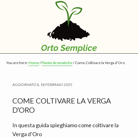
S
S
S
k
k
k
i
i
i
p
p
p
t
t
t
o
o
o
m
p
f
You are here:
Home
/
Piante Aromatiche
/
Come Coltivare la Verga d’Oro
a
r
o
i
i
o
n
m
t
AGGIORNATO IL
18 FEBBRAIO 2025
c
a
e
COME COLTIVARE LA VERGA
o
r
r
D’ORO
n
y
t
s
In questa guida spieghiamo come coltivare la
e
i
Verga d’Oro