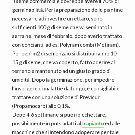
Il seme commerciale dovrebbe avere il 70 % di
germinabilità. Per la preparazione delle piantine
necessarie ad investire un ettaro, sono
sufficienti 100 g di seme che va seminato in
serra nel mese di febbraio, dopo averlo trattato
con concianti, ad es. Polyram combi (Metiram).
Per ogni m2 di semenzaio si distribuiranno 10-
15 g di seme, che va coperto, fatto aderire al
terreno e mantenuto ad un giusto grado di
umidità. Dopo la germinazione, per impedire
l’insorgere di malattie da fungo, è consigliabile
trattare con una soluzione di Previcur
(Propamocarb) allo 0,1%.
Dopo 4-6 settimane si può ripicchettare,
possibilmente in pots adatti al
trapianto
ed alle
macchine che si intendono adoperare per tale