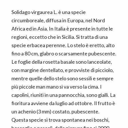
n
d
t
e
Solidago virgaurea L. è una specie
b
circumboreale, diffusa in Europa, nel Nord
a
Africa ed in Asia. In Italia è presente in tutte le
r
regioni, eccetto che in Sicilia. Si tratta di una
specie erbacea perenne. Lo stelo è eretto, alto
fino a 80 cm, glabro o scarsamente pubescente.
Le foglie della rosetta basale sono lanceolate,
con margine dentellato, e provviste di picciolo,
mentre quelle dello stelo sono sessili e sempre
più piccole man mano si va verso la cima. I
capolini, riuniti in una pannocchia, sono gialli. La
fioritura avviene da luglio ad ottobre. Il frutto è
un achenio (3 mm) costato, pubescente.
Questa specie si trova spontanea nei boschi,