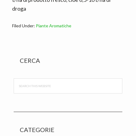
droga
Filed Under:
Piante Aromatiche
Primary
CERCA
Sidebar
Search
this
website
CATEGORIE