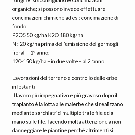
fungine, si sconsigliano le concimazioni
organiche; si possono invece effettuare
concimazioni chimiche ad es.: concimazione di
fondo:
P2O5 50 kg/ha K2O 180 kg/ha
N : 20 kg/ha prima dell’emissione dei germogli
fiorali – 1° anno;
120-150 kg/ha – in due volte – al 2°anno.
Lavorazioni del terreno e controllo delle erbe
infestanti
Il lavoro più impegnativo e più gravoso dopo il
trapianto è la lotta alle malerbe che si realizzano
mediante sarchiatrici multiple tra le file ed a
mano sulle file, facendo molta attenzione a non
danneggiare le piantine perché altrimenti si