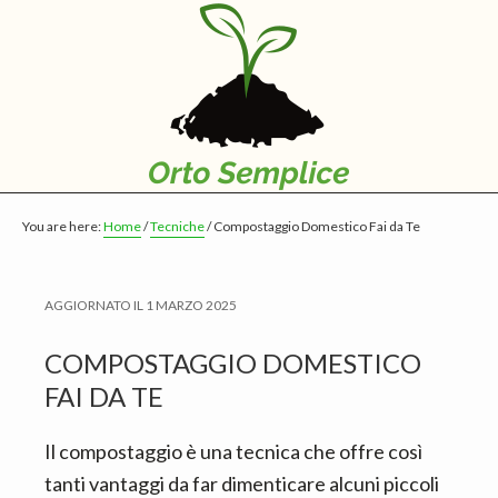
S
S
S
k
k
k
i
i
i
p
p
p
t
t
t
o
o
o
m
p
f
You are here:
Home
/
Tecniche
/
Compostaggio Domestico Fai da Te
a
r
o
i
i
o
n
m
t
AGGIORNATO IL
1 MARZO 2025
c
a
e
COMPOSTAGGIO DOMESTICO
o
r
r
FAI DA TE
n
y
t
s
Il compostaggio è una tecnica che offre così
e
i
tanti vantaggi da far dimenticare alcuni piccoli