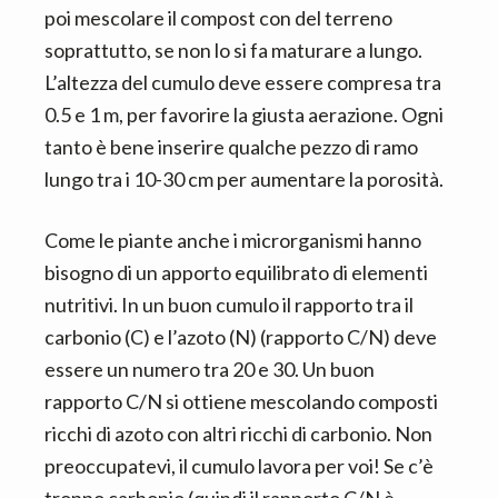
poi mescolare il compost con del terreno
soprattutto, se non lo si fa maturare a lungo.
L’altezza del cumulo deve essere compresa tra
0.5 e 1 m, per favorire la giusta aerazione. Ogni
tanto è bene inserire qualche pezzo di ramo
lungo tra i 10-30 cm per aumentare la porosità.
Come le piante anche i microrganismi hanno
bisogno di un apporto equilibrato di elementi
nutritivi. In un buon cumulo il rapporto tra il
carbonio (C) e l’azoto (N) (rapporto C/N) deve
essere un numero tra 20 e 30. Un buon
rapporto C/N si ottiene mescolando composti
ricchi di azoto con altri ricchi di carbonio. Non
preoccupatevi, il cumulo lavora per voi! Se c’è
troppo carbonio (quindi il rapporto C/N è