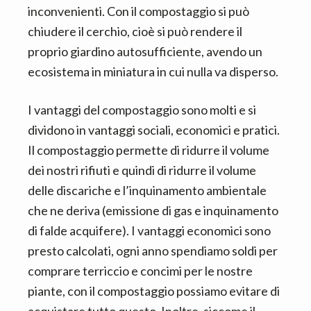
n
d
inconvenienti. Con il compostaggio si può
t
e
chiudere il cerchio, cioè si può rendere il
b
proprio giardino autosufficiente, avendo un
a
ecosistema in miniatura in cui nulla va disperso.
r
I vantaggi del compostaggio sono molti e si
dividono in vantaggi sociali, economici e pratici.
Il compostaggio permette di ridurre il volume
dei nostri rifiuti e quindi di ridurre il volume
delle discariche e l’inquinamento ambientale
che ne deriva (emissione di gas e inquinamento
di falde acquifere). I vantaggi economici sono
presto calcolati, ogni anno spendiamo soldi per
comprare terriccio e concimi per le nostre
piante, con il compostaggio possiamo evitare di