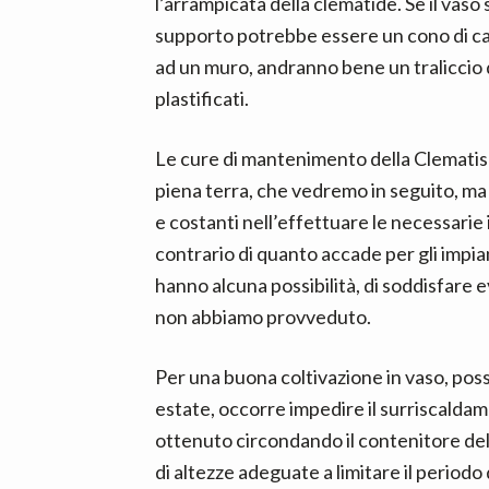
l’arrampicata della clematide. Se il vaso si
supporto potrebbe essere un cono di can
ad un muro, andranno bene un traliccio di
plastificati.
Le cure di mantenimento della Clematis i
piena terra, che vedremo in seguito, ma
e costanti nell’effettuare le necessarie 
contrario di quanto accade per gli impian
hanno alcuna possibilità, di soddisfare e
non abbiamo provveduto.
Per una buona coltivazione in vaso, posso
estate, occorre impedire il surriscalda
ottenuto circondando il contenitore dell
di altezze adeguate a limitare il periodo