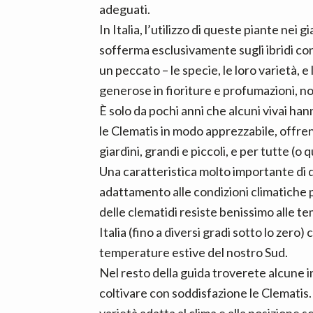
adeguati.
In Italia, l’utilizzo di queste piante nei g
sofferma esclusivamente sugli ibridi con
un peccato – le specie, le loro varietà
generose in fioriture e profumazioni, non
È solo da pochi anni che alcuni vivai h
le Clematis in modo apprezzabile, offren
giardini, grandi e piccoli, e per tutte (o qu
Una caratteristica molto importante di qu
adattamento alle condizioni climatiche 
delle clematidi resiste benissimo alle t
Italia (fino a diversi gradi sotto lo zero
temperature estive del nostro Sud.
Nel resto della guida troverete alcune 
coltivare con soddisfazione le Clematis. 