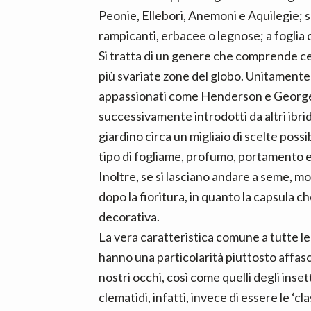
n
d
Peonie, Ellebori, Anemoni e Aquilegie;
t
e
rampicanti, erbacee o legnose; a fogli
b
Si tratta di un genere che comprende cen
a
più svariate zone del globo. Unitamente a
r
appassionati come Henderson e George 
successivamente introdotti da altri ibrid
giardino circa un migliaio di scelte possi
tipo di fogliame, profumo, portamento e 
Inoltre, se si lasciano andare a seme, m
dopo la fioritura, in quanto la capsula ch
decorativa.
La vera caratteristica comune a tutte le
hanno una particolarità piuttosto affasc
nostri occhi, così come quelli degli insetti
clematidi, infatti, invece di essere le ‘c