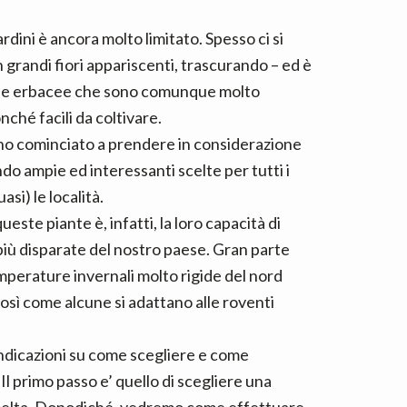
iardini è ancora molto limitato. Spesso ci si
 grandi fiori appariscenti, trascurando – ed è
, e le erbacee che sono comunque molto
ché facili da coltivare.
anno cominciato a prendere in considerazione
do ampie ed interessanti scelte per tutti i
asi) le località.
este piante è, infatti, la loro capacità di
più disparate del nostro paese. Gran parte
emperature invernali molto rigide del nord
) così come alcune si adattano alle roventi
indicazioni su come scegliere e come
Il primo passo e’ quello di scegliere una