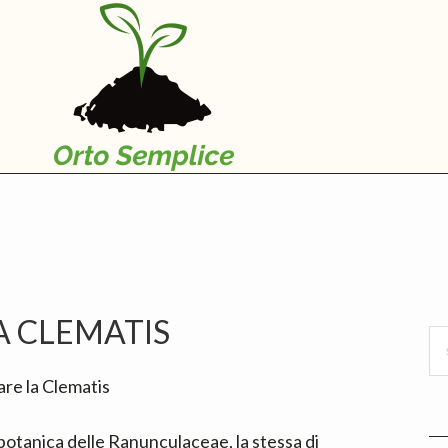
P
S
A CLEMATIS
Se
thi
are la Clematis
we
botanica delle Ranunculaceae, la stessa di