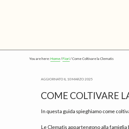
S
S
S
k
k
k
i
i
i
p
p
p
t
t
t
o
o
o
m
p
f
You are here:
Home
/
Fiori
/
Come Coltivare la Clematis
a
r
o
i
i
o
n
m
t
AGGIORNATO IL
10 MARZO 2025
c
a
e
COME COLTIVARE L
o
r
r
n
y
In questa guida spieghiamo come coltiv
t
s
e
i
Le Clematis appartengono alla famiglia 