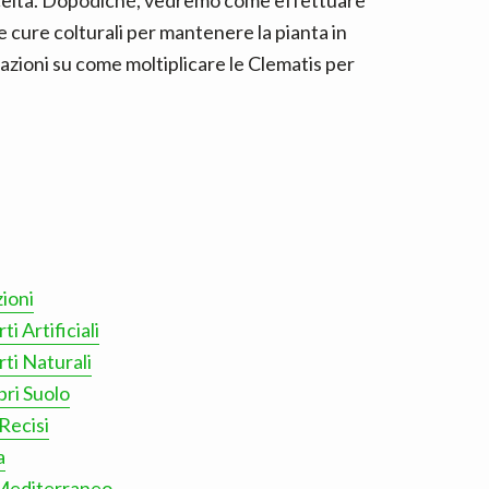
e scelta. Dopodiché, vedremo come effettuare
 cure colturali per mantenere la pianta in
azioni su come moltiplicare le Clematis per
ioni
 Artificiali
ti Naturali
ri Suolo
Recisi
a
 Mediterraneo