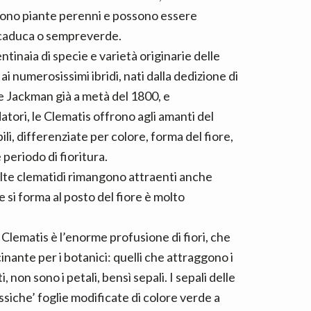
 sono piante perenni e possono essere
a caduca o sempreverde.
tinaia di specie e varietà originarie delle
i numerosissimi ibridi, nati dalla dedizione di
Jackman già a metà del 1800, e
atori, le Clematis offrono agli amanti del
bili, differenziate per colore, forma del fiore,
periodo di fioritura.
olte clematidi rimangono attraenti anche
e si forma al posto del fiore è molto
 Clematis è l’enorme profusione di fiori, che
inante per i botanici: quelli che attraggono i
, non sono i petali, bensì sepali. I sepali delle
lassiche’ foglie modificate di colore verde a