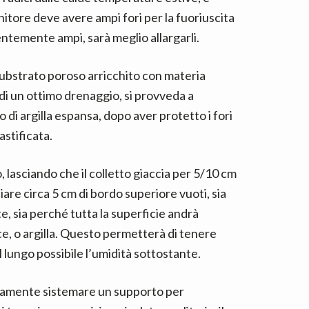
enitore deve avere ampi fori per la fuoriuscita
entemente ampi, sarà meglio allargarli.
substrato poroso arricchito con materia
 di un ottimo drenaggio, si provveda a
o di argilla espansa, dopo aver protetto i fori
astificata.
, lasciando che il colletto giaccia per 5/10 cm
sciare circa 5 cm di bordo superiore vuoti, sia
e, sia perché tutta la superficie andrà
ce, o argilla. Questo permetterà di tenere
al lungo possibile l’umidità sottostante.
tamente sistemare un supporto per