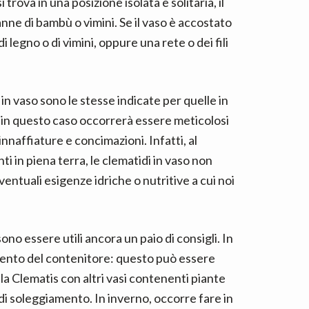
 trova in una posizione isolata e solitaria, il
ne di bambù o vimini. Se il vaso è accostato
 legno o di vimini, oppure una rete o dei fili
n vaso sono le stesse indicate per quelle in
 in questo caso occorrerà essere meticolosi
innaffiature e concimazioni. Infatti, al
ti in piena terra, le clematidi in vaso non
ventuali esigenze idriche o nutritive a cui noi
no essere utili ancora un paio di consigli. In
mento del contenitore: questo può essere
a Clematis con altri vasi contenenti piante
 di soleggiamento. In inverno, occorre fare in