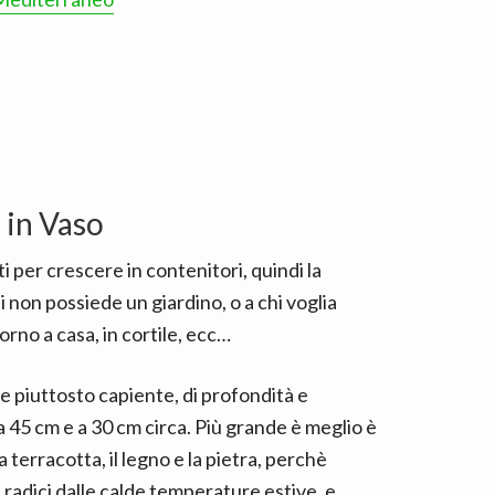
 in Vaso
 per crescere in contenitori, quindi la
hi non possiede un giardino, o a chi voglia
orno a casa, in cortile, ecc…
e piuttosto capiente, di profondità e
 45 cm e a 30 cm circa. Più grande è meglio è
a terracotta, il legno e la pietra, perchè
radici dalle calde temperature estive, e