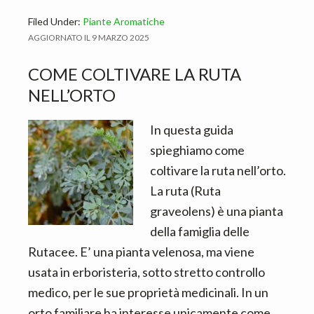
Filed Under:
Piante Aromatiche
AGGIORNATO IL
9 MARZO 2025
COME COLTIVARE LA RUTA
NELL’ORTO
In questa guida
spieghiamo come
coltivare la ruta nell’orto.
La ruta (Ruta
graveolens) è una pianta
della famiglia delle
Rutacee. E’ una pianta velenosa, ma viene
usata in erboristeria, sotto stretto controllo
medico, per le sue proprietà medicinali. In un
orto familiare ha interesse unicamente come