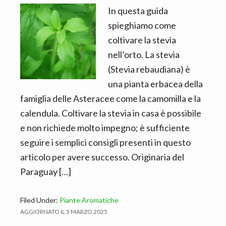
n
d
In questa guida
t
e
spieghiamo come
b
coltivare la stevia
a
nell’orto. La stevia
r
(Stevia rebaudiana) è
una pianta erbacea della
famiglia delle Asteracee come la camomilla e la
calendula. Coltivare la stevia in casa è possibile
e non richiede molto impegno; è sufficiente
seguire i semplici consigli presenti in questo
articolo per avere successo. Originaria del
Paraguay […]
Filed Under:
Piante Aromatiche
AGGIORNATO IL
5 MARZO 2025