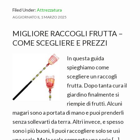
Filed Under:
Attrezzatura
AGGIORNATO IL
1 MARZO 2025
MIGLIORE RACCOGLI FRUTTA –
COME SCEGLIERE E PREZZI
In questa guida
spieghiamo come
scegliere un raccogli
frutta. Dopo tanta cura il
giardino finalmente si
riempie di frutti. Alcuni
magari sono a portata di mano e puoi prenderli
senza sollevarti da terra. Altri invece, e spesso
sono i più buoni, li puoi raccogliere solo se usi
una scala. Ma la scala comporta una serie […]