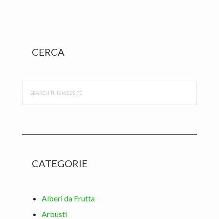
Primary
CERCA
Sidebar
Search
this
website
CATEGORIE
Alberi da Frutta
Arbusti