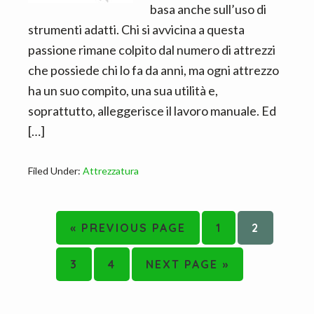
basa anche sull’uso di
strumenti adatti. Chi si avvicina a questa
passione rimane colpito dal numero di attrezzi
che possiede chi lo fa da anni, ma ogni attrezzo
ha un suo compito, una sua utilità e,
soprattutto, alleggerisce il lavoro manuale. Ed
[…]
Filed Under:
Attrezzatura
GO
PAGE
PAGE
«
PREVIOUS PAGE
1
2
TO
PAGE
PAGE
GO
3
4
NEXT PAGE »
TO