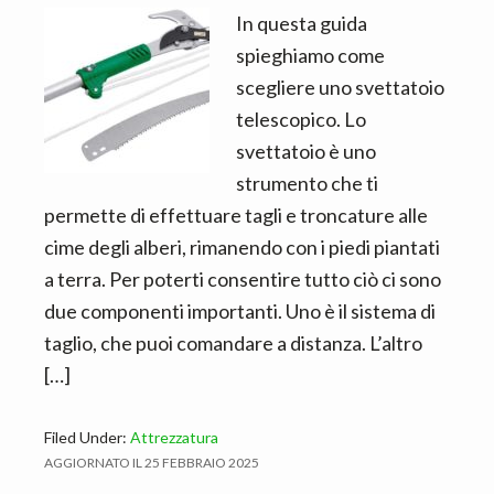
n
d
In questa guida
t
e
spieghiamo come
b
scegliere uno svettatoio
a
telescopico. Lo
r
svettatoio è uno
strumento che ti
permette di effettuare tagli e troncature alle
cime degli alberi, rimanendo con i piedi piantati
a terra. Per poterti consentire tutto ciò ci sono
due componenti importanti. Uno è il sistema di
taglio, che puoi comandare a distanza. L’altro
[…]
Filed Under:
Attrezzatura
AGGIORNATO IL
25 FEBBRAIO 2025